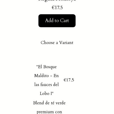
€17.5
Add to Cart
Choose a Variant
"El Bosque
Maldito - En
€17.5
las fauces del
Lobo I"
Blend de té verde
premium con